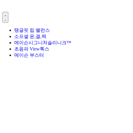
탱글핏 립 밸런스
소프셀 윤,결,력
메이슨시그니처슬리니크™
초음파 View톡스
메이슨 부스터